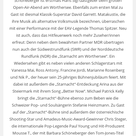
Schöneberger ist erstmals Hans Sigl Gastgeber beim großen
Open-Air-Abend am Wörthersee. Ebenfalls zum ersten Mal zu
Gast ist diesmal Klassik-Superstar David Garrett. Matakustix, die
ihre Musik als alternative Volksmusik bezeichnen, überraschen
mit einer Performance mit der EAV-Legende Thomas Spitzer. Neu
ist auch, dass das Hitfeuerwerk noch mehr Zuseher/innen
erfreut: Denn neben dem bewährten Partner MDR übertragen
nun auch der Südwestrundfunk (SWR) und der Norddeutsche
Rundfunk (NDR) die „Starnacht am Wörthersee“. Ein
Wiedersehen gibt es neben vielen anderen Schlagerstars mit
Vanessa Mai, Ross Antony, Francine Jordi, Marianne Rosenberg
und Nik P., der heuer sein 25-jähriges Bühnenjubiläum feiert. Mit
dabei ist außerdem die „Starnacht“-Entdeckung Arina aus der
Steiermark mit ihrem Song „Better Now“. Michael Patrick Kelly
bringt die „Starnacht“-Bühne ebenso zum Beben wie die
Schweizer Pop- und Soulsängerin Stefanie Heinzmann. Zu Gast
auf der „Starnacht“-Bühne sind außerdem der österreichische
Shooting-Star und Amadeus-Music-Award-Gewinner Chris Steger,
die internationale Pop-Legende Paul Young und Hit-Produzent
Mousse T., der mit Barbara Schöneberger den Tom-Jones-Titel