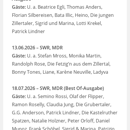
Gäste:
U. a. Beatrice Egli, Thomas Anders,
Florian Silbereisen, Bata Illic, Heino, Die jungen
Zillertaler, Sigrid und Marina, Lotti Krekel,
Patrick Lindner
13.06.2026
–
SWR, MDR
Gäste:
U. a. Stefan Mross, Monika Martin,
Randolph Rose, Die Fetzig’n aus dem Zillertal,
Bonny Tones, Liane, Karène Neuville, Ladyva
18.07.2026
–
SWR, MDR
(Best Of-Ausgabe)
Gäste:
U. a. Semino Rossi, Olaf der Flipper,
Ramon Roselly, Claudia Jung, Die Grubertaler,
G.G. Anderson, Patrick Lindner, Die Kastelruther
Spatzen, Natalie Holzner, Peter Orloff, Daniel
Munoz, Frank Schöbel, Sigrid & Marina, Patrizio