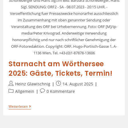
Schöneberger und Hans Sigl.Im Bild: Barbara Schöneberger, Hans
Sigl. SENDUNG: ORF2 - SA - 08.07.2023 - 20:15 UHR. -
Veroeffentlichung fuer Pressezwecke honorarfrei ausschliesslich
im Zusammenhang mit oben genannter Sendung oder
Veranstaltung des ORF bei Urhebernennung. Foto: ORF [M]/ip-
media/Peter Krivograd. Anderweitige Verwendung
honorarpflichtig und nur nach schriftlicher Genehmigung der
ORF-Fotoredaktion. Copyright: ORF, Hugo-Portisch-Gasse 1, A-
1136 Wien, Tel. +43-(0)1-87878-13606
Starnacht am Wörthersee
2025: Gäste, Tickets, Termin!
Heinz Glawischnig
14. August 2025
Allgemein
0 Kommentare
Weiterlesen