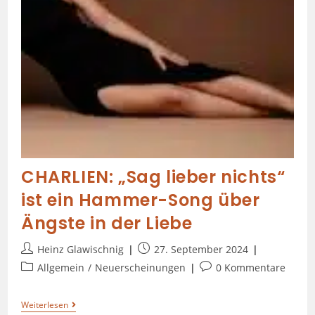
CHARLIEN: „Sag lieber nichts“
ist ein Hammer-Song über
Ängste in der Liebe
Heinz Glawischnig
27. September 2024
Allgemein
/
Neuerscheinungen
0 Kommentare
Weiterlesen