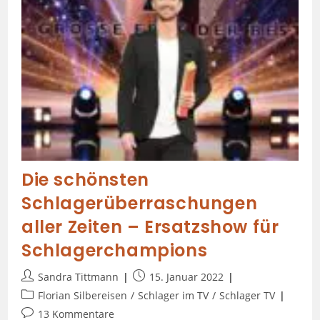
Die schönsten
Schlagerüberraschungen
aller Zeiten – Ersatzshow für
Schlagerchampions
Sandra Tittmann
15. Januar 2022
Florian Silbereisen
/
Schlager im TV
/
Schlager TV
13 Kommentare