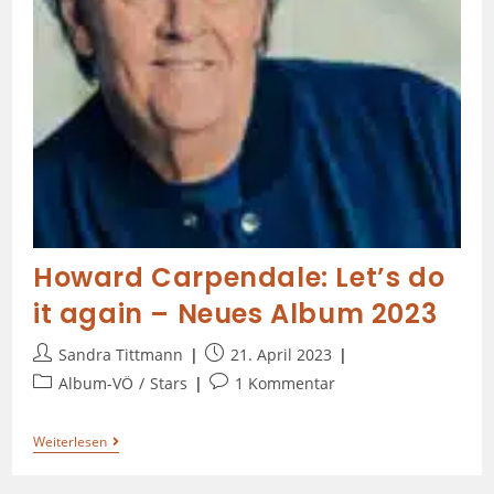
Howard Carpendale: Let’s do
it again – Neues Album 2023
Sandra Tittmann
21. April 2023
Album-VÖ
/
Stars
1 Kommentar
Weiterlesen