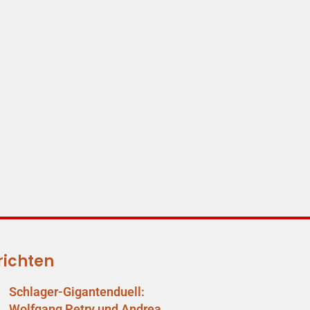
richten
Schlager-Gigantenduell:
Wolfgang Petry und Andrea