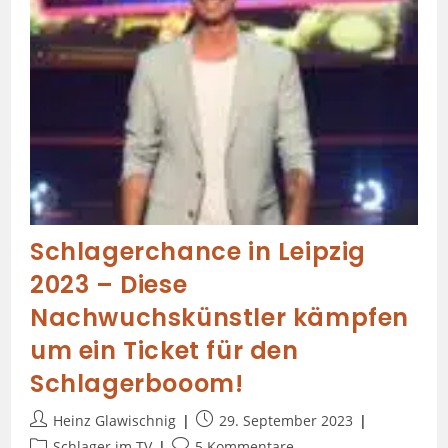
Schlagerchance in Leipzig
2023 – Diese
Nachwuchskünstler kämpfen
um ein Ticket für den
Schlagerbooom!
Heinz Glawischnig
29. September 2023
Schlager im TV
5 Kommentare