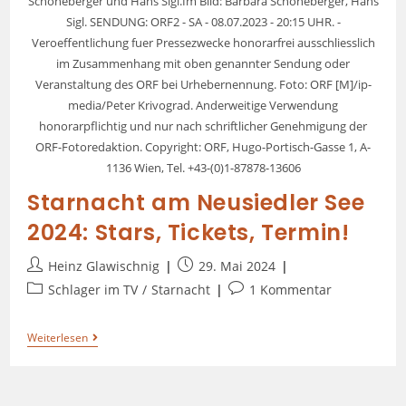
Schöneberger und Hans Sigl.Im Bild: Barbara Schöneberger, Hans
Sigl. SENDUNG: ORF2 - SA - 08.07.2023 - 20:15 UHR. -
Veroeffentlichung fuer Pressezwecke honorarfrei ausschliesslich
im Zusammenhang mit oben genannter Sendung oder
Veranstaltung des ORF bei Urhebernennung. Foto: ORF [M]/ip-
media/Peter Krivograd. Anderweitige Verwendung
honorarpflichtig und nur nach schriftlicher Genehmigung der
ORF-Fotoredaktion. Copyright: ORF, Hugo-Portisch-Gasse 1, A-
1136 Wien, Tel. +43-(0)1-87878-13606
Starnacht am Neusiedler See
2024: Stars, Tickets, Termin!
Heinz Glawischnig
29. Mai 2024
Schlager im TV
/
Starnacht
1 Kommentar
Weiterlesen