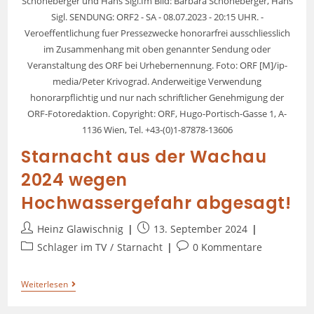
Schöneberger und Hans Sigl.Im Bild: Barbara Schöneberger, Hans
Sigl. SENDUNG: ORF2 - SA - 08.07.2023 - 20:15 UHR. -
Veroeffentlichung fuer Pressezwecke honorarfrei ausschliesslich
im Zusammenhang mit oben genannter Sendung oder
Veranstaltung des ORF bei Urhebernennung. Foto: ORF [M]/ip-
media/Peter Krivograd. Anderweitige Verwendung
honorarpflichtig und nur nach schriftlicher Genehmigung der
ORF-Fotoredaktion. Copyright: ORF, Hugo-Portisch-Gasse 1, A-
1136 Wien, Tel. +43-(0)1-87878-13606
Starnacht aus der Wachau
2024 wegen
Hochwassergefahr abgesagt!
Heinz Glawischnig
13. September 2024
Schlager im TV
/
Starnacht
0 Kommentare
Weiterlesen