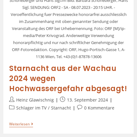
Schöneberger und Hans Sigl.Im Bild: Barbara Schöneberger, Hans
Sigl. SENDUNG: ORF2 - SA - 08.07.2023 - 20:15 UHR. -
Veroeffentlichung fuer Pressezwecke honorarfrei ausschliesslich
im Zusammenhang mit oben genannter Sendung oder
Veranstaltung des ORF bei Urhebernennung. Foto: ORF [M]/ip-
media/Peter Krivograd. Anderweitige Verwendung
honorarpflichtig und nur nach schriftlicher Genehmigung der
ORF-Fotoredaktion. Copyright: ORF, Hugo-Portisch-Gasse 1, A-
1136 Wien, Tel. +43-(0)1-87878-13606
Starnacht aus der Wachau
2024 wegen
Hochwassergefahr abgesagt!
Heinz Glawischnig
13. September 2024
Schlager im TV
/
Starnacht
0 Kommentare
Weiterlesen