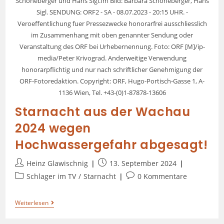
Schöneberger und Hans Sigl.Im Bild: Barbara Schöneberger, Hans
Sigl. SENDUNG: ORF2 - SA - 08.07.2023 - 20:15 UHR. -
Veroeffentlichung fuer Pressezwecke honorarfrei ausschliesslich
im Zusammenhang mit oben genannter Sendung oder
Veranstaltung des ORF bei Urhebernennung. Foto: ORF [M]/ip-
media/Peter Krivograd. Anderweitige Verwendung
honorarpflichtig und nur nach schriftlicher Genehmigung der
ORF-Fotoredaktion. Copyright: ORF, Hugo-Portisch-Gasse 1, A-
1136 Wien, Tel. +43-(0)1-87878-13606
Starnacht aus der Wachau
2024 wegen
Hochwassergefahr abgesagt!
Heinz Glawischnig
13. September 2024
Schlager im TV
/
Starnacht
0 Kommentare
Weiterlesen