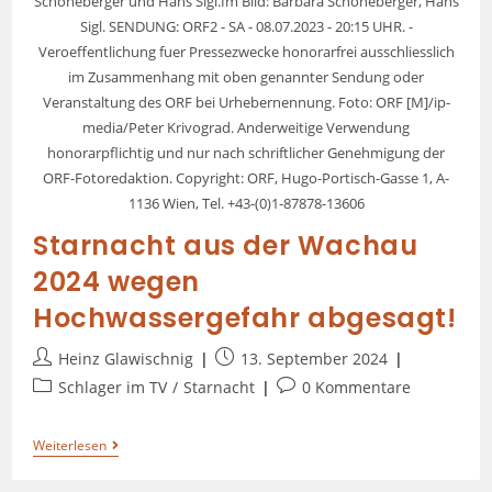
Schöneberger und Hans Sigl.Im Bild: Barbara Schöneberger, Hans
Sigl. SENDUNG: ORF2 - SA - 08.07.2023 - 20:15 UHR. -
Veroeffentlichung fuer Pressezwecke honorarfrei ausschliesslich
im Zusammenhang mit oben genannter Sendung oder
Veranstaltung des ORF bei Urhebernennung. Foto: ORF [M]/ip-
media/Peter Krivograd. Anderweitige Verwendung
honorarpflichtig und nur nach schriftlicher Genehmigung der
ORF-Fotoredaktion. Copyright: ORF, Hugo-Portisch-Gasse 1, A-
1136 Wien, Tel. +43-(0)1-87878-13606
Starnacht aus der Wachau
2024 wegen
Hochwassergefahr abgesagt!
Heinz Glawischnig
13. September 2024
Schlager im TV
/
Starnacht
0 Kommentare
Weiterlesen