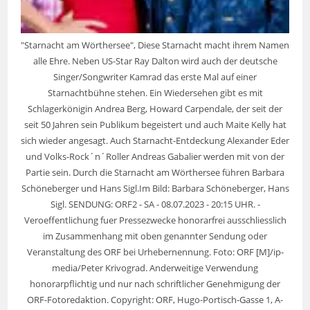
"Starnacht am Wörthersee", Diese Starnacht macht ihrem Namen
alle Ehre. Neben US-Star Ray Dalton wird auch der deutsche
Singer/Songwriter Kamrad das erste Mal auf einer
Starnachtbühne stehen. Ein Wiedersehen gibt es mit
Schlagerkönigin Andrea Berg, Howard Carpendale, der seit der
seit 50 Jahren sein Publikum begeistert und auch Maite Kelly hat
sich wieder angesagt. Auch Starnacht-Entdeckung Alexander Eder
und Volks-Rock´n´Roller Andreas Gabalier werden mit von der
Partie sein. Durch die Starnacht am Wörthersee führen Barbara
Schöneberger und Hans Sigl.Im Bild: Barbara Schöneberger, Hans
Sigl. SENDUNG: ORF2 - SA - 08.07.2023 - 20:15 UHR. -
Veroeffentlichung fuer Pressezwecke honorarfrei ausschliesslich
im Zusammenhang mit oben genannter Sendung oder
Veranstaltung des ORF bei Urhebernennung. Foto: ORF [M]/ip-
media/Peter Krivograd. Anderweitige Verwendung
honorarpflichtig und nur nach schriftlicher Genehmigung der
ORF-Fotoredaktion. Copyright: ORF, Hugo-Portisch-Gasse 1, A-