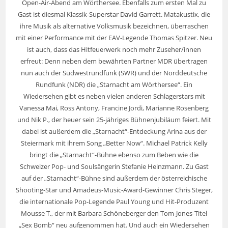
Open-Air-Abend am Wörthersee. Ebenfalls zum ersten Mal zu
Gast ist diesmal Klassik-Superstar David Garrett. Matakustix, die
ihre Musik als alternative Volksmusik bezeichnen, überraschen
mit einer Performance mit der EAV-Legende Thomas Spitzer. Neu
ist auch, dass das Hitfeuerwerk noch mehr Zuseher/innen
erfreut: Denn neben dem bewährten Partner MDR übertragen
nun auch der Südwestrundfunk (SWR) und der Norddeutsche
Rundfunk (NDR) die „Starnacht am Wörthersee“. Ein
Wiedersehen gibt es neben vielen anderen Schlagerstars mit
Vanessa Mai, Ross Antony, Francine Jordi, Marianne Rosenberg
und Nik P., der heuer sein 25-jähriges Bühnenjubiläum feiert. Mit
dabei ist außerdem die „Starnacht“-Entdeckung Arina aus der
Steiermark mit ihrem Song „Better Now“. Michael Patrick Kelly
bringt die „Starnacht“-Bühne ebenso zum Beben wie die
Schweizer Pop- und Soulsängerin Stefanie Heinzmann. Zu Gast
auf der „Starnacht“-Bühne sind außerdem der österreichische
Shooting-Star und Amadeus-Music-Award-Gewinner Chris Steger,
die internationale Pop-Legende Paul Young und Hit-Produzent
Mousse T., der mit Barbara Schöneberger den Tom-Jones-Titel
„Sex Bomb“ neu aufgenommen hat. Und auch ein Wiedersehen