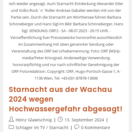
sich wieder angesagt. Auch Starnacht-Entdeckung Alexander Eder
und Volks-Rock´n´Roller Andreas Gabalier werden mit von der
Partie sein. Durch die Starnacht am Wörthersee führen Barbara
Schöneberger und Hans Sigl.Im Bild: Barbara Schöneberger, Hans
Sigl. SENDUNG: ORF2 - SA - 08.07.2023 - 20:15 UHR. -
Veroeffentlichung fuer Pressezwecke honorarfrei ausschliesslich
im Zusammenhang mit oben genannter Sendung oder
Veranstaltung des ORF bei Urhebernennung. Foto: ORF [M]/ip-
media/Peter Krivograd. Anderweitige Verwendung
honorarpflichtig und nur nach schriftlicher Genehmigung der
ORF-Fotoredaktion. Copyright: ORF, Hugo-Portisch-Gasse 1, A-
1136 Wien, Tel. +43-(0)1-87878-13606
Starnacht aus der Wachau
2024 wegen
Hochwassergefahr abgesagt!
Heinz Glawischnig
13. September 2024
Schlager im TV
/
Starnacht
0 Kommentare