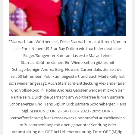
"Starnacht am Wörthersee", Diese Starnacht macht ihrem Namen
alle Ehre. Neben US-Star Ray Dalton wird auch der deutsche
Singer/Songwriter Kamrad das erste Mal auf einer
Starnachtbühne stehen. Ein Wiedersehen gibt es mit
Schlagerkönigin Andrea Berg, Howard Carpendale, der seit der
seit 50 Jahren sein Publikum begeistert und auch Maite Kelly hat
sich wieder angesagt. Auch Starnacht-Entdeckung Alexander Eder
und Volks-Rock´n´Roller Andreas Gabalier werden mit von der
Partie sein. Durch die Starnacht am Wörthersee führen Barbara
Schöneberger und Hans Sigl.Im Bild: Barbara Schöneberger, Hans
Sigl. SENDUNG: ORF2 - SA - 08.07.2023 - 20:15 UHR. -
Veroeffentlichung fuer Pressezwecke honorarfrei ausschliesslich
im Zusammenhang mit oben genannter Sendung oder
Veranstaltung des ORF bei Urhebernennung. Foto: ORF [M]/ip-