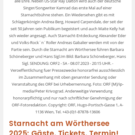
alle Ehre. Neben US-Star Ray Dalton wird auch der deutsche
Singer/Songwriter Kamrad das erste Mal auf einer
Starnachtbühne stehen. Ein Wiedersehen gibt es mit
Schlagerkönigin Andrea Berg, Howard Carpendale, der seit der
seit 50 Jahren sein Publikum begeistert und auch Maite Kelly hat
sich wieder angesagt. Auch Starnacht-Entdeckung Alexander Eder
und Volks-Rock´n´Roller Andreas Gabalier werden mit von der
Partie sein. Durch die Starnacht am Wörthersee führen Barbara
Schöneberger und Hans Sigl.Im Bild: Barbara Schöneberger, Hans
Sigl. SENDUNG: ORF2 - SA - 08.07.2023 - 20:15 UHR. -
Veroeffentlichung fuer Pressezwecke honorarfrei ausschliesslich
im Zusammenhang mit oben genannter Sendung oder
Veranstaltung des ORF bei Urhebernennung. Foto: ORF [M]/ip-
media/Peter Krivograd. Anderweitige Verwendung
honorarpflichtig und nur nach schriftlicher Genehmigung der
ORF-Fotoredaktion. Copyright: ORF, Hugo-Portisch-Gasse 1, A-
1136 Wien, Tel. +43-(0)1-87878-13606
Starnacht am Wörthersee
2025: Gäste, Tickets, Termin!