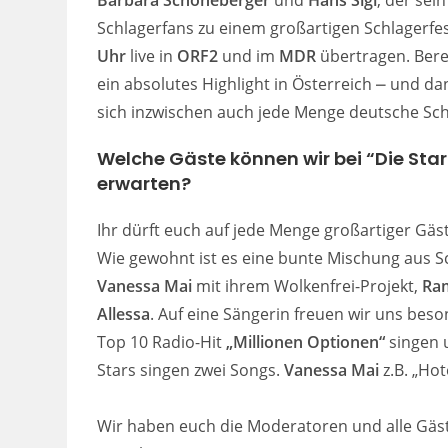
Schlagerfans zu einem großartigen Schlagerfes
Uhr
live in
ORF2
und im
MDR
übertragen. Berei
ein absolutes Highlight in Österreich ⎼ und
sich inzwischen auch jede Menge deutsche Schl
Welche Gäste können wir bei “Die Sta
erwarten?
Ihr dürft euch auf jede Menge großartiger Gäs
Wie gewohnt ist es eine bunte Mischung aus Sc
Vanessa Mai
mit ihrem Wolkenfrei-Projekt,
Ra
Allessa
. Auf eine Sängerin freuen wir uns be
Top 10 Radio-Hit
„Millionen Optionen“
singen u
Stars singen zwei Songs.
Vanessa Mai
z.B. „Hot
Wir haben euch die Moderatoren und alle Gä