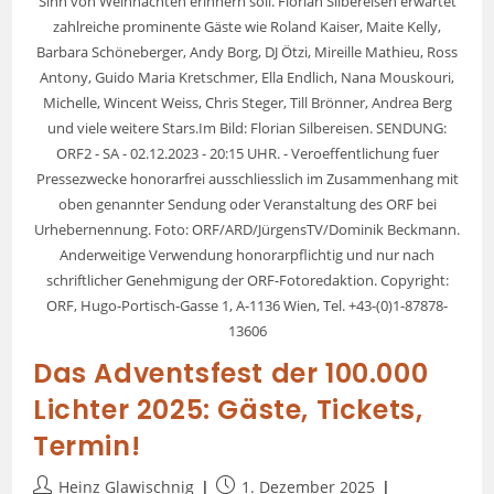
Sinn von Weihnachten erinnern soll. Florian Silbereisen erwartet
zahlreiche prominente Gäste wie Roland Kaiser, Maite Kelly,
Barbara Schöneberger, Andy Borg, DJ Ötzi, Mireille Mathieu, Ross
Antony, Guido Maria Kretschmer, Ella Endlich, Nana Mouskouri,
Michelle, Wincent Weiss, Chris Steger, Till Brönner, Andrea Berg
und viele weitere Stars.Im Bild: Florian Silbereisen. SENDUNG:
ORF2 - SA - 02.12.2023 - 20:15 UHR. - Veroeffentlichung fuer
Pressezwecke honorarfrei ausschliesslich im Zusammenhang mit
oben genannter Sendung oder Veranstaltung des ORF bei
Urhebernennung. Foto: ORF/ARD/JürgensTV/Dominik Beckmann.
Anderweitige Verwendung honorarpflichtig und nur nach
schriftlicher Genehmigung der ORF-Fotoredaktion. Copyright:
ORF, Hugo-Portisch-Gasse 1, A-1136 Wien, Tel. +43-(0)1-87878-
13606
Das Adventsfest der 100.000
Lichter 2025: Gäste, Tickets,
Termin!
Heinz Glawischnig
1. Dezember 2025