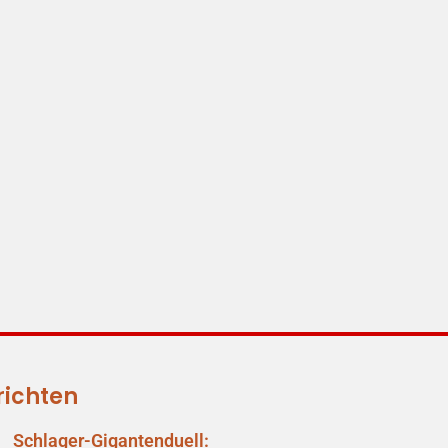
richten
Schlager-Gigantenduell: