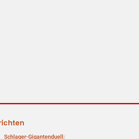
richten
Schlager-Gigantenduell: