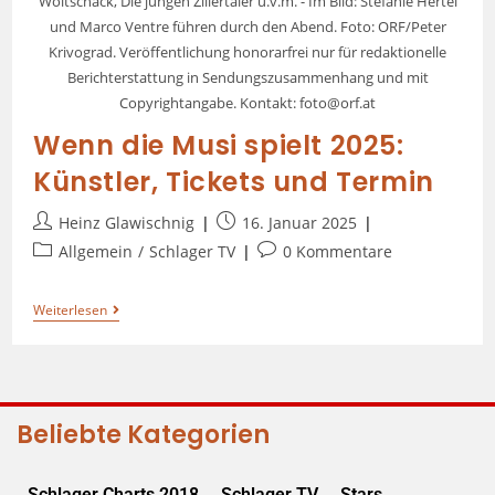
Woitschack, Die jungen Zillertaler u.v.m. - Im Bild: Stefanie Hertel
und Marco Ventre führen durch den Abend. Foto: ORF/Peter
Krivograd. Veröffentlichung honorarfrei nur für redaktionelle
Berichterstattung in Sendungszusammenhang und mit
Copyrightangabe. Kontakt: foto@orf.at
Wenn die Musi spielt 2025:
Künstler, Tickets und Termin
Heinz Glawischnig
16. Januar 2025
Allgemein
/
Schlager TV
0 Kommentare
Weiterlesen
Beliebte Kategorien
Schlager Charts 2018
Schlager TV
Stars