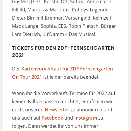
Gäste:
DJ Ötzi, Kerstin Ott, Sotiria, Annemarie
Eilfeld, Marcus & Martinus, Puhdys-Legende
Dieter Birr mit Brenner, Versengold, Keimzeit,
Mads Lange, Sophia, EES, Robin Pietsch, Bürger
Lars Dietrich, Ku’Damm – Das Musical
TICKETS FÜR DEN ZDF-FERNSEHGARTEN
2021
Der
Kartenvorverkauf für ZDF Fernsehgarten
On Tour 2021
ist leider bereits beendet.
Wenn ihr die Vorverkaufs-Termine für 2022 auf
keinen Fall verpassen möchtet, empfehlen wir
euch, unseren
News
l
etter
zu abonnieren und
uns auch auf
Facebook
und
Instagram
zu
folgen. Dann werdet ihr von uns immer