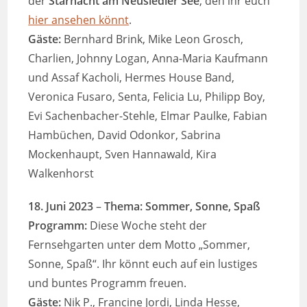
der
Starnacht am Neusiedler See
, den ihr euch
hier ansehen könnt
.
Gäste:
Bernhard Brink, Mike Leon Grosch,
Charlien, Johnny Logan, Anna-Maria Kaufmann
und Assaf Kacholi, Hermes House Band,
Veronica Fusaro, Senta, Felicia Lu, Philipp Boy,
Evi Sachenbacher-Stehle, Elmar Paulke, Fabian
Hambüchen, David Odonkor, Sabrina
Mockenhaupt, Sven Hannawald, Kira
Walkenhorst
18. Juni 2023
–
Thema: Sommer, Sonne, Spaß
Programm:
Diese Woche steht der
Fernsehgarten unter dem Motto „Sommer,
Sonne, Spaß“. Ihr könnt euch auf ein lustiges
und buntes Programm freuen.
Gäste:
Nik P., Francine Jordi, Linda Hesse,