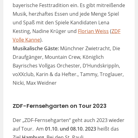
bayerische Festtradition ein. Es gibt mitreißende
Musik, herzhaftes Essen und jede Menge Spiel
und Spaß mit den Spiele Kandidaten Lena
Kesting, Nadine Krüger und
Florian Weiss
(
ZDF
Volle Kanne
).
Musikalische
Gäste:
Münchner Zwietracht, Die
Draufgänger, Mountain Crew, Königlich
Bayrisches Vollgas Orchester, D’Hundskrippln,
voXXclub, Karin & da Hefter., Tammy, Troglauer,
Nicki, Max Weidner
ZDF-Fernsehgarten on Tour
2023
Der „ZDF-Fernsehgarten“ geht auch 2023 wieder
auf Tour. Am
01.10. und 08.10. 2023
heißt das
Ziel
Hamburg
. Bei den St. Pauli