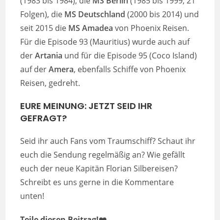
(1983 bis 1984), die
MS Berlin
(1985 bis 1999, 21
Folgen), die
MS Deutschland
(2000 bis 2014) und
seit 2015 die
MS Amadea
von Phoenix Reisen.
Für die Episode 93 (Mauritius) wurde auch auf
der
Artania
und für die Episode 95 (Coco Island)
auf der
Amera
, ebenfalls Schiffe von Phoenix
Reisen, gedreht.
EURE MEINUNG: JETZT SEID IHR
GEFRAGT?
Seid ihr auch Fans vom Traumschiff? Schaut ihr
euch die Sendung regelmäßig an? Wie gefällt
euch der neue Kapitän Florian Silbereisen?
Schreibt es uns gerne in die Kommentare
unten!
Teile diesen Beitrag!❤️