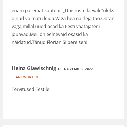
enam paremat kaptenit „Unistuste laevale“oleks
olnud võimatu leida.Väga hea näitleja töö.Ootan
väga,millal uued osad ka Eesti vaatajateni
jõuavad.Meil on eelnevaid osasid ka
näidatud.Tänud Florian Silbereisen!
Heinz Glawischnig
18. NOVEMBER 2022
ANTWORTEN
Tervitused Eestile!