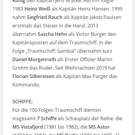
König
den Kapitän Jens Braske. Auf ihn folgte
1983
Heinz Weiß
als Kapitän Heinz Hansen. 1999
nahm
Siegfried Rauch
als Kapitän Jakob Paulsen
erstmals das Steuer in die Hand. 2013
übernahm
Sascha Hehn
als Victor Burger den
Kapitänsposten auf dem Traumschiff. In der
Folge „Traumschiff: Sambia“ übernahm kurz
Daniel Morgenroth
als Erster Offizier Martin
Grimm das Ruder. Seit Weihnachten 2019 hat
Florian Silbereisen
als Kapitän Max Parger das
Kommando.
SCHIFFE:
Für die 100 Folgen Traumschiff dienten
insgesamt
7 Schiffe
als Schauplatz der Reihe: die
MS Vistafjord
(1981 bis 1982), die
MS Astor