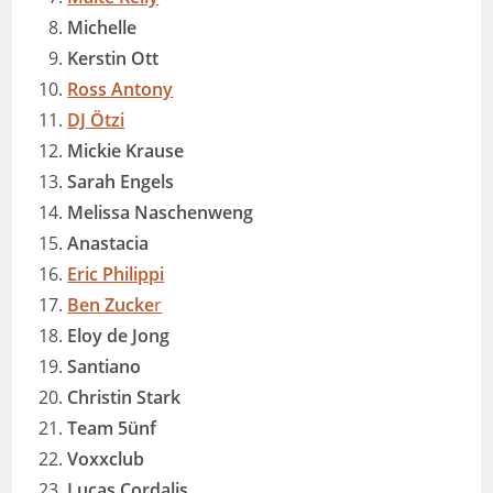
Michelle
Kerstin Ott
Ross Antony
DJ Ötzi
Mickie Krause
Sarah Engels
Melissa Naschenweng
Anastacia
Eric Philippi
Ben Zucke
r
Eloy de Jong
Santiano
Christin Stark
Team 5ünf
Voxxclub
Lucas Cordalis