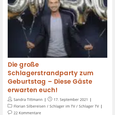
Die große
Schlagerstrandparty zum
Geburtstag – Diese Gäste
erwarten euch!
Sandra Tittmann
17. September 2021
Florian Silbereisen
/
Schlager im TV
/
Schlager TV
22 Kommentare