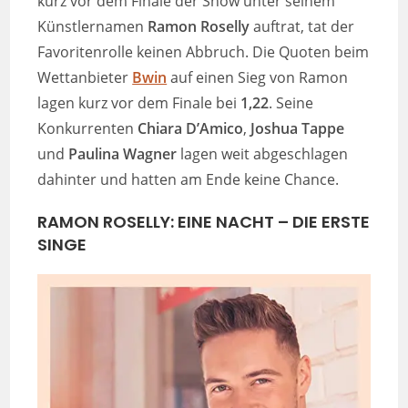
kurz vor dem Finale der Show unter seinem
Künstlernamen
Ramon Roselly
auftrat, tat der
Favoritenrolle keinen Abbruch. Die Quoten beim
Wettanbieter
Bwin
auf einen Sieg von Ramon
lagen kurz vor dem Finale bei
1,22
. Seine
Konkurrenten
Chiara D’Amico
,
Joshua Tappe
und
Paulina Wagner
lagen weit abgeschlagen
dahinter und hatten am Ende keine Chance.
RAMON ROSELLY:
EINE NACHT
–
DIE ERSTE
SINGE