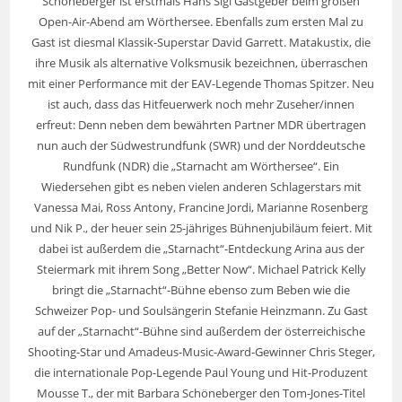
Schöneberger ist erstmals Hans Sigl Gastgeber beim großen
Open-Air-Abend am Wörthersee. Ebenfalls zum ersten Mal zu
Gast ist diesmal Klassik-Superstar David Garrett. Matakustix, die
ihre Musik als alternative Volksmusik bezeichnen, überraschen
mit einer Performance mit der EAV-Legende Thomas Spitzer. Neu
ist auch, dass das Hitfeuerwerk noch mehr Zuseher/innen
erfreut: Denn neben dem bewährten Partner MDR übertragen
nun auch der Südwestrundfunk (SWR) und der Norddeutsche
Rundfunk (NDR) die „Starnacht am Wörthersee“. Ein
Wiedersehen gibt es neben vielen anderen Schlagerstars mit
Vanessa Mai, Ross Antony, Francine Jordi, Marianne Rosenberg
und Nik P., der heuer sein 25-jähriges Bühnenjubiläum feiert. Mit
dabei ist außerdem die „Starnacht“-Entdeckung Arina aus der
Steiermark mit ihrem Song „Better Now“. Michael Patrick Kelly
bringt die „Starnacht“-Bühne ebenso zum Beben wie die
Schweizer Pop- und Soulsängerin Stefanie Heinzmann. Zu Gast
auf der „Starnacht“-Bühne sind außerdem der österreichische
Shooting-Star und Amadeus-Music-Award-Gewinner Chris Steger,
die internationale Pop-Legende Paul Young und Hit-Produzent
Mousse T., der mit Barbara Schöneberger den Tom-Jones-Titel