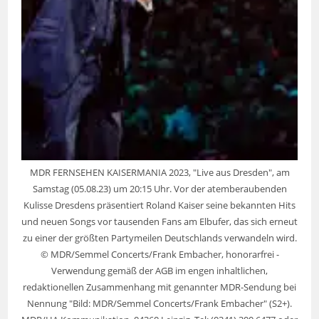
MDR FERNSEHEN KAISERMANIA 2023, "Live aus Dresden", am
Samstag (05.08.23) um 20:15 Uhr. Vor der atemberaubenden
Kulisse Dresdens präsentiert Roland Kaiser seine bekannten Hits
und neuen Songs vor tausenden Fans am Elbufer, das sich erneut
zu einer der größten Partymeilen Deutschlands verwandeln wird.
© MDR/Semmel Concerts/Frank Embacher, honorarfrei -
Verwendung gemäß der AGB im engen inhaltlichen,
redaktionellen Zusammenhang mit genannter MDR-Sendung bei
Nennung "Bild: MDR/Semmel Concerts/Frank Embacher" (S2+).