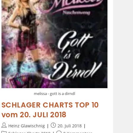
melissa - gott is a dirndl
SCHLAGER CHARTS TOP 10
vom 20. JULI 2018
Heinz Glawischnig
20. Juli 2018