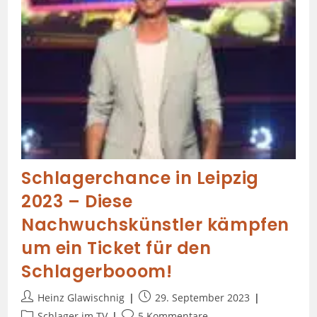
Schlagerchance in Leipzig
2023 – Diese
Nachwuchskünstler kämpfen
um ein Ticket für den
Schlagerbooom!
Heinz Glawischnig
29. September 2023
Schlager im TV
5 Kommentare