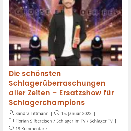
Die schönsten
Schlagerüberraschungen
aller Zeiten – Ersatzshow für
Schlagerchampions
Sandra Tittmann
15. Januar 2022
Florian Silbereisen
/
Schlager im TV
/
Schlager TV
13 Kommentare