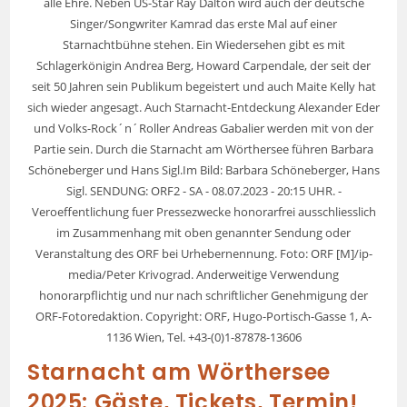
alle Ehre. Neben US-Star Ray Dalton wird auch der deutsche
Singer/Songwriter Kamrad das erste Mal auf einer
Starnachtbühne stehen. Ein Wiedersehen gibt es mit
Schlagerkönigin Andrea Berg, Howard Carpendale, der seit der
seit 50 Jahren sein Publikum begeistert und auch Maite Kelly hat
sich wieder angesagt. Auch Starnacht-Entdeckung Alexander Eder
und Volks-Rock´n´Roller Andreas Gabalier werden mit von der
Partie sein. Durch die Starnacht am Wörthersee führen Barbara
Schöneberger und Hans Sigl.Im Bild: Barbara Schöneberger, Hans
Sigl. SENDUNG: ORF2 - SA - 08.07.2023 - 20:15 UHR. -
Veroeffentlichung fuer Pressezwecke honorarfrei ausschliesslich
im Zusammenhang mit oben genannter Sendung oder
Veranstaltung des ORF bei Urhebernennung. Foto: ORF [M]/ip-
media/Peter Krivograd. Anderweitige Verwendung
honorarpflichtig und nur nach schriftlicher Genehmigung der
ORF-Fotoredaktion. Copyright: ORF, Hugo-Portisch-Gasse 1, A-
1136 Wien, Tel. +43-(0)1-87878-13606
Starnacht am Wörthersee
2025: Gäste, Tickets, Termin!