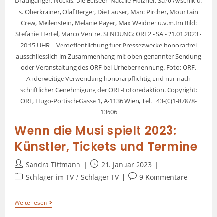
Draufgänger, Nockis, Die Edlseer, Natalie Holzner, Sa?o Avsenik u.
s. Oberkrainer, Olaf Berger, Die Lauser, Marc Pircher, Mountain
Crew, Meilenstein, Melanie Payer, Max Weidner u.v.m.Im Bild:
Stefanie Hertel, Marco Ventre. SENDUNG: ORF2 - SA - 21.01.2023 -
20:15 UHR. - Veroeffentlichung fuer Pressezwecke honorarfrei
ausschliesslich im Zusammenhang mit oben genannter Sendung
oder Veranstaltung des ORF bei Urhebernennung. Foto: ORF.
Anderweitige Verwendung honorarpflichtig und nur nach
schriftlicher Genehmigung der ORF-Fotoredaktion. Copyright:
ORF, Hugo-Portisch-Gasse 1, A-1136 Wien, Tel. +43-(0)1-87878-
13606
Wenn die Musi spielt 2023:
Künstler, Tickets und Termine
Sandra Tittmann
21. Januar 2023
Schlager im TV
/
Schlager TV
9 Kommentare
Weiterlesen