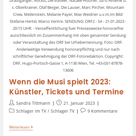
Draufgänger, Nockis, Die Edlseer, Natalie Holzner, Sa?o Avsenik u.
s. Oberkrainer, Olaf Berger, Die Lauser, Marc Pircher, Mountain
Crew, Meilenstein, Melanie Payer, Max Weidner u.v.m.Im Bild:
Stefanie Hertel, Marco Ventre. SENDUNG: ORF2 - SA - 21.01.2023 -
20:15 UHR. - Veroeffentlichung fuer Pressezwecke honorarfrei
ausschliesslich im Zusammenhang mit oben genannter Sendung
oder Veranstaltung des ORF bei Urhebernennung. Foto: ORF.
Anderweitige Verwendung honorarpflichtig und nur nach
schriftlicher Genehmigung der ORF-Fotoredaktion. Copyright:
ORF, Hugo-Portisch-Gasse 1, A-1136 Wien, Tel. +43-(0)1-87878-
13606
Wenn die Musi spielt 2023:
Künstler, Tickets und Termine
Sandra Tittmann
21. Januar 2023
Schlager im TV
/
Schlager TV
9 Kommentare
Weiterlesen