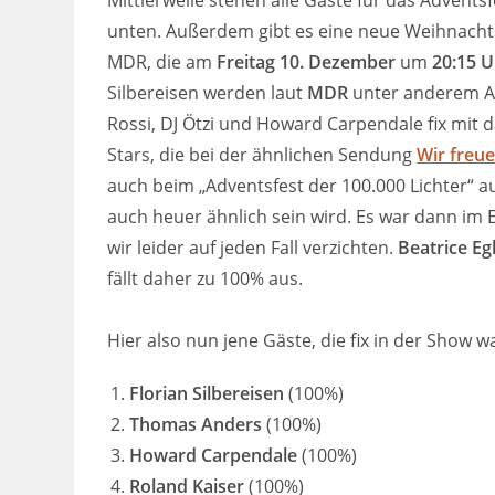
Mittlerweile stehen alle Gäste für das Adventsfes
unten. Außerdem gibt es eine neue Weihnac
MDR, die am
Freitag 10. Dezember
um
20:15 
Silbereisen werden laut
MDR
unter anderem An
Rossi, DJ Ötzi und Howard Carpendale fix mit d
Stars, die bei der ähnlichen Sendung
Wir freu
auch beim „Adventsfest der 100.000 Lichter“ au
auch heuer ähnlich sein wird. Es war dann im 
wir leider auf jeden Fall verzichten.
Beatrice Egl
fällt daher zu 100% aus.
Hier also nun jene Gäste, die fix in der Show
Florian Silbereisen
(100%)
Thomas Anders
(100%)
Howard Carpendale
(100%)
Roland Kaiser
(100%)