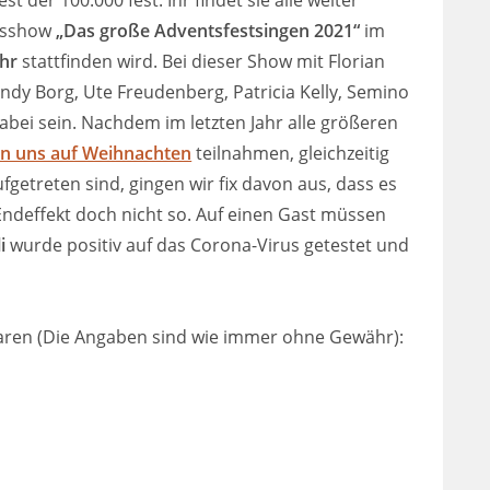
t der 100.000 fest. Ihr findet sie alle weiter
htsshow
„Das große Adventsfestsingen 2021“
im
Uhr
stattfinden wird. Bei dieser Show mit Florian
dy Borg, Ute Freudenberg, Patricia Kelly, Semino
abei sein. Nachdem im letzten Jahr alle größeren
en uns auf Weihnachten
teilnahmen, gleichzeitig
fgetreten sind, gingen wir fix davon aus, dass es
Endeffekt doch nicht so. Auf einen Gast müssen
i
wurde positiv auf das Corona-Virus getestet und
 waren (Die Angaben sind wie immer ohne Gewähr):