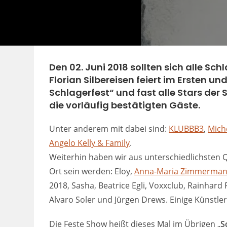
Den 02. Juni 2018 sollten sich alle Sc
Florian Silbereisen feiert im Ersten un
Schlagerfest“ und fast alle Stars der 
die vorläufig bestätigten Gäste.
Unter anderem mit dabei sind:
KLUBBB3
,
Mich
Angelo Kelly & Family
.
Weiterhin haben wir aus unterschiedlichsten Q
Ort sein werden: Eloy,
Anna-Maria Zimmerma
2018, Sasha, Beatrice Egli, Voxxclub, Rainhard
Alvaro Soler und Jürgen Drews. Einige Künstl
Die Feste Show heißt dieses Mal im Übrigen „
S