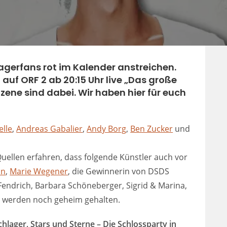
hlagerfans rot im Kalender anstreichen.
d auf ORF 2 ab 20:15 Uhr live „Das große
Szene sind dabei. Wir haben hier für euch
elle
,
Andreas Gabalier
,
Andy Borg
,
Ben Zucker
und
uellen erfahren, dass folgende Künstler auch vor
nn
,
Marie Wegener
, die Gewinnerin von DSDS
 Fendrich, Barbara Schöneberger, Sigrid & Marina,
er werden noch geheim gehalten.
chlager, Stars und Sterne – Die Schlossparty in