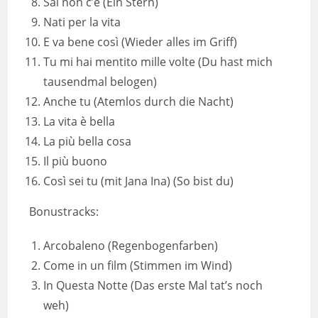
Sai non c’è (Ein Stern)
Nati per la vita
E va bene così (Wieder alles im Griff)
Tu mi hai mentito mille volte (Du hast mich
tausendmal belogen)
Anche tu (Atemlos durch die Nacht)
La vita è bella
La più bella cosa
Il più buono
Così sei tu (mit Jana Ina) (So bist du)
Bonustracks:
Arcobaleno (Regenbogenfarben)
Come in un film (Stimmen im Wind)
In Questa Notte (Das erste Mal tat’s noch
weh)