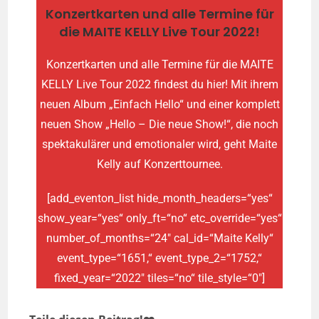
Konzertkarten und alle Termine für
die MAITE KELLY Live Tour 2022!
Konzertkarten und alle Termine für die MAITE
KELLY Live Tour 2022 findest du hier! Mit ihrem
neuen Album „Einfach Hello“ und einer komplett
neuen Show „Hello – Die neue Show!“, die noch
spektakulärer und emotionaler wird, geht Maite
Kelly auf Konzerttournee.
[add_eventon_list hide_month_headers=“yes“
show_year=“yes“ only_ft=“no“ etc_override=“yes“
number_of_months=“24″ cal_id=“Maite Kelly“
event_type=“1651,“ event_type_2=“1752,“
fixed_year=“2022″ tiles=“no“ tile_style=“0″]