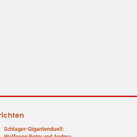
richten
Schlager-Gigantenduell:
Wolfgang Petry und Andrea