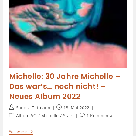
Michelle: 30 Jahre Michelle –
Das war’s… noch nicht! –
Neues Album 2022
Sandra Tittmann
13. Mai 2022
Album-VÖ
/
Michelle
/
Stars
1 Kommentar
Weiterlesen