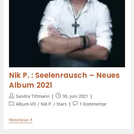
Nik P. : Seelenrausch – Neues
Album 2021
Sandra Tittmann
30. Juni 2021
Album-VÖ
/
Nik P.
/
Stars
1 Kommentar
Weiterlesen