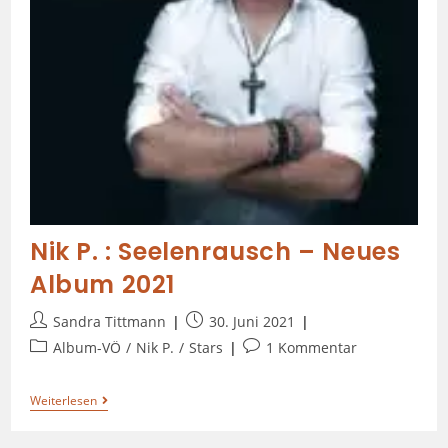
Nik P. : Seelenrausch – Neues
Album 2021
Sandra Tittmann
30. Juni 2021
Album-VÖ
/
Nik P.
/
Stars
1 Kommentar
Weiterlesen