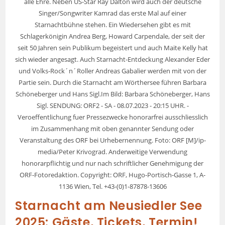
alle Ehre. Neben US-Star Ray Dalton wird auch der deutsche
Singer/Songwriter Kamrad das erste Mal auf einer
Starnachtbühne stehen. Ein Wiedersehen gibt es mit
Schlagerkönigin Andrea Berg, Howard Carpendale, der seit der
seit 50 Jahren sein Publikum begeistert und auch Maite Kelly hat
sich wieder angesagt. Auch Starnacht-Entdeckung Alexander Eder
und Volks-Rock´n´Roller Andreas Gabalier werden mit von der
Partie sein. Durch die Starnacht am Wörthersee führen Barbara
Schöneberger und Hans Sigl.Im Bild: Barbara Schöneberger, Hans
Sigl. SENDUNG: ORF2 - SA - 08.07.2023 - 20:15 UHR. -
Veroeffentlichung fuer Pressezwecke honorarfrei ausschliesslich
im Zusammenhang mit oben genannter Sendung oder
Veranstaltung des ORF bei Urhebernennung. Foto: ORF [M]/ip-
media/Peter Krivograd. Anderweitige Verwendung
honorarpflichtig und nur nach schriftlicher Genehmigung der
ORF-Fotoredaktion. Copyright: ORF, Hugo-Portisch-Gasse 1, A-
1136 Wien, Tel. +43-(0)1-87878-13606
Starnacht am Neusiedler See
2025: Gäste, Tickets, Termin!