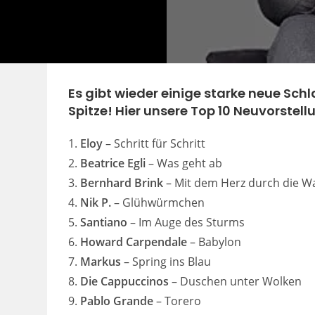
Es gibt wieder einige starke neue Sch
Spitze! Hier unsere Top 10 Neuvorstell
1.
Eloy
– Schritt für Schritt
2.
Beatrice Egli
– Was geht ab
3.
Bernhard Brink
– Mit dem Herz durch die 
4.
Nik P.
– Glühwürmchen
5.
Santiano
– Im Auge des Sturms
6.
Howard Carpendale
– Babylon
7.
Markus
– Spring ins Blau
8.
Die Cappuccinos
– Duschen unter Wolken
9.
Pablo Grande
– Torero