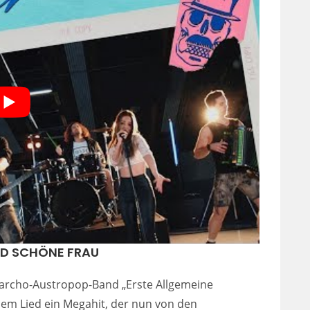
ND SCHÖNE FRAU
 Anarcho-Austropop-Band „Erste Allgemeine
sem Lied ein Megahit, der nun von den