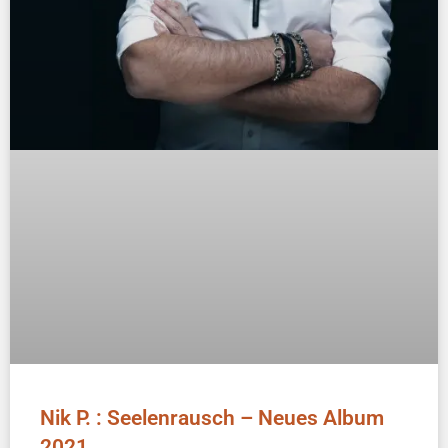
Nik P. : Seelenrausch – Neues Album
2021