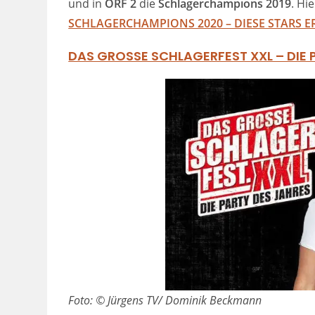
und in
ORF 2
die
Schlagerchampions 2019
. Hi
SCHLAGERCHAMPIONS 2020 – DIESE STARS E
DAS GROSSE SCHLAGERFEST XXL – DIE 
Foto: © Jürgens TV/ Dominik Beckmann